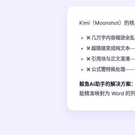
Kimi（Moonsho
❌ 几万字内容缩进全乱
❌ 超链接变成纯文本
—
❌ 引用块与正文混淆
—
❌ 公式需特殊处理
——
鲸鱼AI助手的解决方案
能精准映射为 Word 